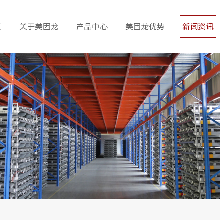
页
关于美固龙
产品中心
美固龙优势
新闻资讯