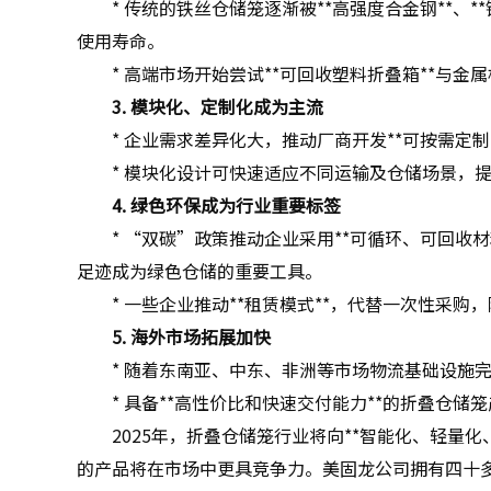
* 传统的铁丝仓储笼逐渐被**高强度合金钢**、*
使用寿命。
* 高端市场开始尝试**可回收塑料折叠箱**与
3. 模块化、定制化成为主流
* 企业需求差异化大，推动厂商开发**可按需定
* 模块化设计可快速适应不同运输及仓储场景，
4. 绿色环保成为行业重要标签
* “双碳”政策推动企业采用**可循环、可回收
足迹成为绿色仓储的重要工具。
* 一些企业推动**租赁模式**，代替一次性采
5. 海外市场拓展加快
* 随着东南亚、中东、非洲等市场物流基础设施
* 具备**高性价比和快速交付能力**的折叠仓
2025年，折叠仓储笼行业将向**智能化、轻量
的产品将在市场中更具竞争力。美固龙公司拥有四十