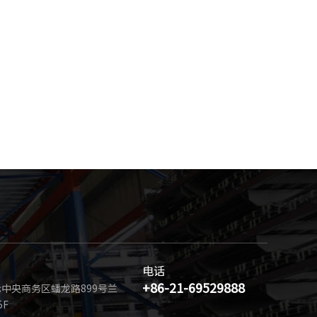
电话
+86-21-69529888
中央商务区蟠龙路899号兰
5F