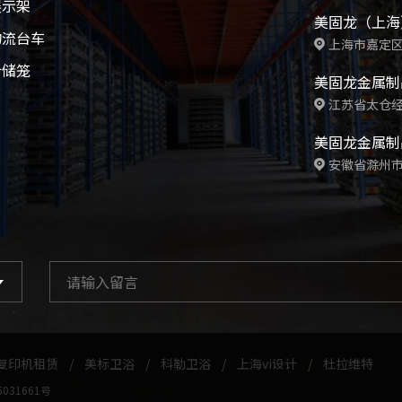
展示架
美固龙（上海
物流台车
上海市嘉定区
仓储笼
美固龙金属制
江苏省太仓经
美固龙金属制
安徽省滁州市
复印机租赁
/
美标卫浴
/
科勒卫浴
/
上海vi设计
/
杜拉维特
5031661号