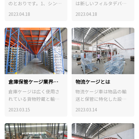
のとおりです。1、シンプ
は新しいフィルタデバイ
ルでシンプルなデザイン
スであり、伝統的な蝶々
2023.04.18
2023.04.18
スタイル。日本式の棚は
ケージに対して以下のい
一般的に簡潔で直線的な
くつかの特徴がある：
デザインを採用し、実用
性と機能性を重視し、過
剰な装飾と煩雑な細部を
避ける。
倉庫保管ケージ業界の
物流ケージとは
現状について
倉庫ケージは広く使用さ
物流ケージ車は物品の輸
れている貨物貯蔵と輸送
送と保管に特化した設備
設備である。この設備は
であり、工場、倉庫、ス
2023.03.15
2023.03.14
軽量で、耐久性があり、
ーパーなどの場所に広く
操作と組み立てが容易で
応用されている。その設
あるなどの特徴があり、
計と製造は物品の保護、
現代の物流業界では欠か
便利な運搬と保管を考慮