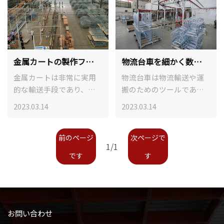
せない設備の一つであ
し、物流効率を高め、物
る。世界的には、倉庫ケ
品の輸送をより効率的、
ージは多くの企業の倉庫
信頼性と安全にする。
と物流分野での選択とな
っている。
金属カートの製作フロ
物流台車を細かく数え
ー
る6つの特徴
金属カートは非常に実用
物流台車は物流輸送や運
的な輸送手段であり、通
搬のためのツールであ
常は貨物や物資を運搬す
り、倉庫、工場、物流セ
2023.03.14
2023.03.14
るために使用されていま
ンターなどの場面で広く
す。現代の工業生産で
使用されている。その特
は、金属カートの使用は
徴は構造が簡単で、使い
前のページ
次ページで
1/1
非常に一般的で、製造過
やすくて、柔軟性が強く
です
す
程も非常に厳密である。
て、迅速で、効率的に貨
金属製カートの製造プロ
物の運搬と輸送任務を完
セスを簡単に紹介しま
成することができること
す。
です。次に、物流台車の
特徴を詳しく紹介しま
お問い合わせ
す。