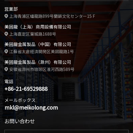
営業部
上海青浦区蟠龍路899号蘭韻文化センター15 F
美固龍（上海）商用設備有限公司
上海嘉定区葉城路1688号
美固龍金属製品（中国）有限公司
江蘇省太倉経済開発区美固龍路1号
美固龍金属製品（滁州）有限公司
安徽省滁州市琅琊区淮河西路589号
電話
+86-21-69529888
メールボックス
mkl@meikolong.com
お問い合わせ